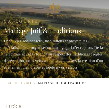
Aller au contenu
CATÉGORIE
Mariage Juif & Traditions
Découvrez nos conseils, inspirations et prestataires
spécialisés pour organiser un mariage juif d'exception. De la
cérémonie sous la Houppa au respect des traditions et règles
de réception, nous vous accompagnons dans la création d'un
événement mémorable et fidèle à vos valeurs.
ACCUEIL
›
BLOG
›
MARIAGE JUIF & TRADITIONS
1
article